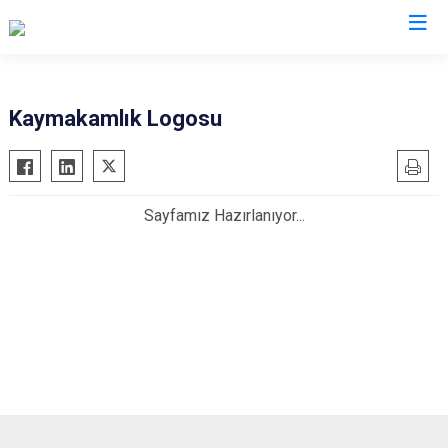
Van
Kaymakamlık Logosu
Bahçesaray
Gürpınar
Başkale
Muradiye
Sayfamız Hazırlanıyor...
Çaldıran
Özalp
Çatak
Saray
Edremit
İpekyolu
Erciş
Tuşba
Gevaş