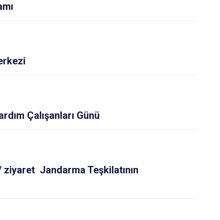
İpekyolu
amı
Tuşba
erkezi
ardım Çalışanları Günü
/ ziyaret Jandarma Teşkilatının