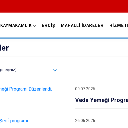
KAYMAKAMLIK
ERCİŞ
MAHALLİ İDARELER
HİZMET
Van
ler
ğı seçiniz)
09.07.2026
Bahçesaray
Veda Yemeği Progra
Başkale
Çaldıran
Çatak
26.06.2026