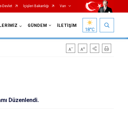
e-Devlet
İçişleri Bakanlığı
Van
LERİMİZ
GÜNDEM
İLETİŞİM
18
°C
Gürpınar
mı Düzenlendi.
Muradiye
Özalp
Saray