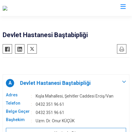
Van
Devlet Hastanesi Baştabipliği
Bahçesaray
Gürpınar
Başkale
Muradiye
Çaldıran
Özalp
Çatak
Saray
Devlet Hastanesi Baştabipliği
Edremit
A
İpekyolu
Erciş
Tuşba
Adres
Kışla Mahallesi, Şehitler Caddesi Erciş/Van
Gevaş
Telefon
0432 351 96 61
Belge Geçer
0432 351 96 61
Başhekim
Uzm. Dr. Onur KÜÇÜK