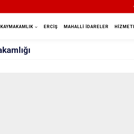
KAYMAKAMLIK
ERCİŞ
MAHALLİ İDARELER
HİZMET
Van
akamlığı
Bahçesaray
Başkale
Çaldıran
Çatak