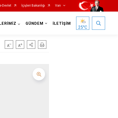
e-Devlet
İçişleri Bakanlığı
Van
LERİMİZ
GÜNDEM
İLETİŞİM
25
°C
Gürpınar
Muradiye
Özalp
Saray